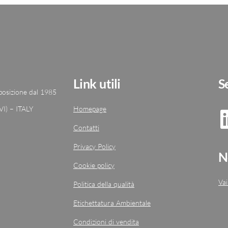
Link utili
S
 posizione dal 1985
VI) – ITALY
Homepage
Contatti
Privacy Policy
N
Cookie policy
Vai
Politica della qualità
Etichettatura Ambientale
Condizioni di vendita