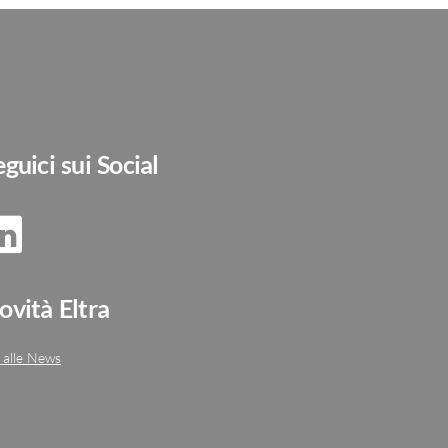
eguici sui Social
ovità Eltra
 alle News