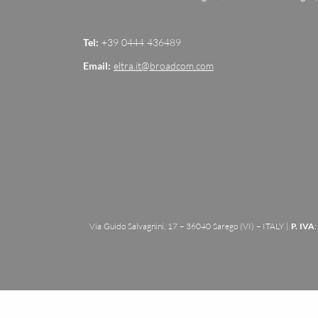
Tel:
+39 0444 436489
Email:
eltra.it@broadcom.com
Via Guido Salvagnini, 17 – 36040 Sarego (VI) – ITALY |
P. IVA