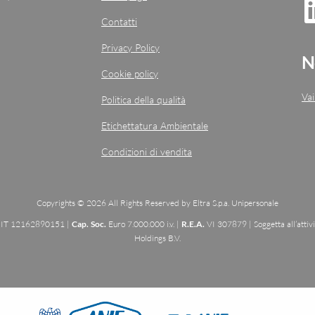
Contatti
Privacy Policy
N
Cookie policy
Vai
Politica della qualità
Etichettatura Ambientale
Condizioni di vendita
Copyrights © 2026 All Rights Reserved by Eltra S.p.a. Unipersonale
: IT 12162890151 |
Cap. Soc.
Euro 7.000.000 i.v. |
R.E.A.
VI 307879 | Soggetta all’attiv
Holdings B.V.