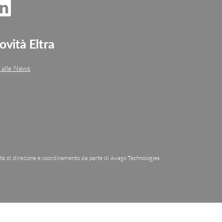
ovità Eltra
 alle News
ità di direzione e coordinamento da parte di Avago Technologies