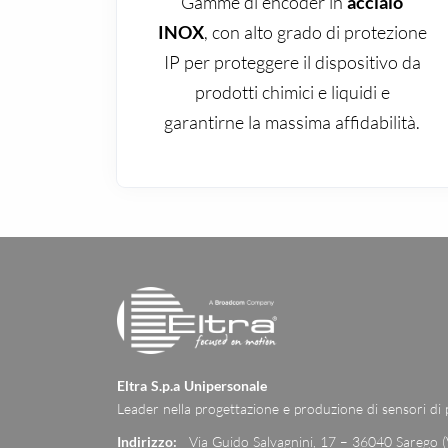
Gamme di encoder in
acciaio
INOX
, con alto grado di protezione
IP per proteggere il dispositivo da
prodotti chimici e liquidi e
garantirne la massima affidabilità.
Eltra S.p.a Unipersonale
Leader nella progettazione e produzione di sensori di
Indirizzo:
Via Guido Salvagnini, 17 – 36040 Sarego (