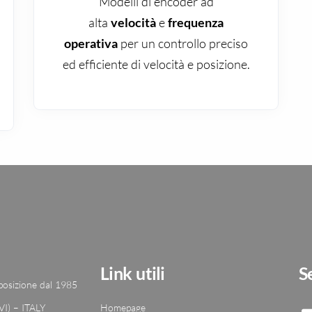
Modelli di encoder ad
alta
velocità
e
frequenza
operativa
per un controllo preciso
ed efficiente di velocità e posizione.
Link utili
S
 posizione dal 1985
VI) – ITALY
Homepage