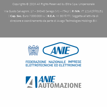
Copyrights © 2026 All Rights Reserved by Eltra S.p.a. Unipersonale
Via Guido Salvagnini, 17 – 36040 Sarego (VI) – ITALY |
P. IVA
: IT 12162890151
|
Cap. Soc.
Euro 7.000.000 i.v. |
R.E.A.
VI 307879 | Soggetta all’attività di
direzione e coordinamento da parte di Avago Technologies Holdings B.V.