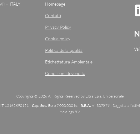
VI) – ITALY
Homepage
Contatti
Privacy Policy
N
Cookie policy
Vai
Politica della qualità
Etichettatura Ambientale
Condizioni di vendita
Copyrights © 2026 All Rights Reserved by Eltra S.p.a. Unipersonale
: IT 12162890151 |
Cap. Soc.
Euro 7.000.000 i.v. |
R.E.A.
VI 307879 | Soggetta all’attiv
Holdings B.V.