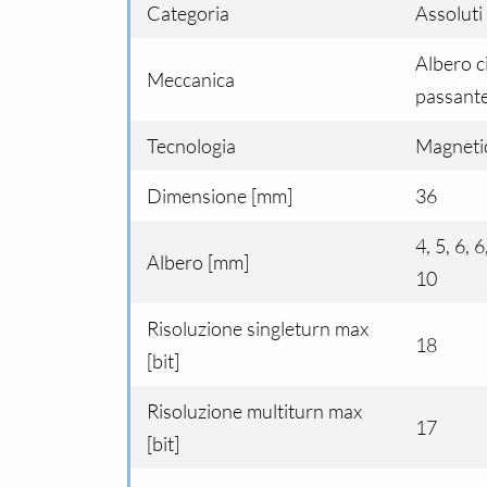
Categoria
Assoluti
Albero c
Meccanica
passant
Tecnologia
Magneti
Dimensione [mm]
36
4, 5, 6, 
Albero [mm]
10
Risoluzione singleturn max
18
[bit]
Risoluzione multiturn max
17
[bit]