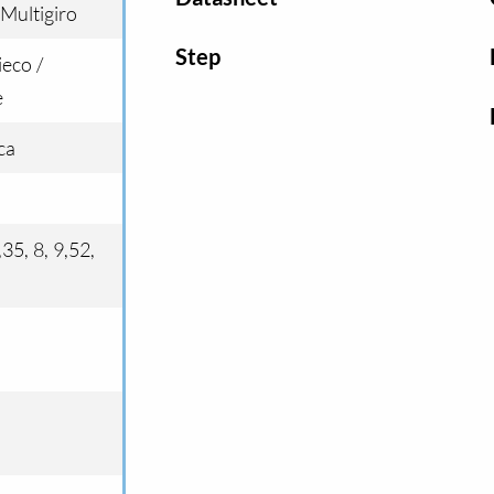
 Multigiro
Step
ieco /
e
ca
6,35, 8, 9,52,