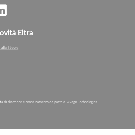
ovità Eltra
 alle News
ità di direzione e coordinamento da parte di Avago Technologies