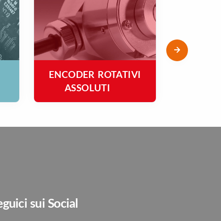
ENCODER ROTATIVI
ENCODE
ASSOLUTI
INCRE
eguici sui Social