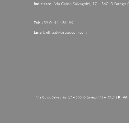
Indirizzo:
Via Guido Salvagnini, 17 – 36040 Sarego (
Tel:
+39 0444 436489
Email:
eltra.it@broadcom.com
Via Guido Salvagnini, 17 – 36040 Sarego (VI) – ITALY |
P. IVA