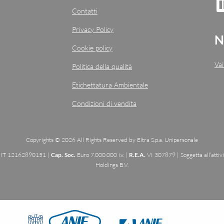
Contatti
Privacy Policy
N
Cookie policy
Vai
Politica della qualità
Etichettatura Ambientale
Condizioni di vendita
Copyrights © 2026 All Rights Reserved by Eltra S.p.a. Unipersonale
: IT 12162890151 |
Cap. Soc.
Euro 7.000.000 i.v. |
R.E.A.
VI 307879 | Soggetta all’attiv
Holdings B.V.