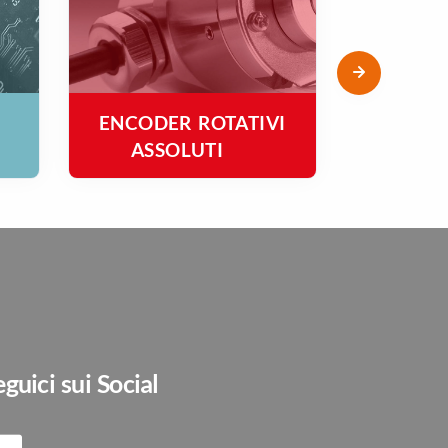
ENCODER ROTATIVI
ENCODE
ASSOLUTI
INCRE
eguici sui Social