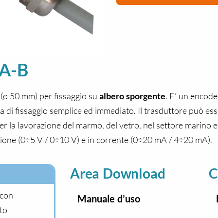
 A-B
(ø 50 mm) per fissaggio su
albero sporgente
. E’ un encoder
a di fissaggio semplice ed immediato. Il trasduttore può ess
r la lavorazione del marmo, del vetro, nel settore marino e
ione (0÷5 V / 0÷10 V) e in corrente (0÷20 mA / 4÷20 mA).
Area Download
C
 con
Manuale d’uso
to