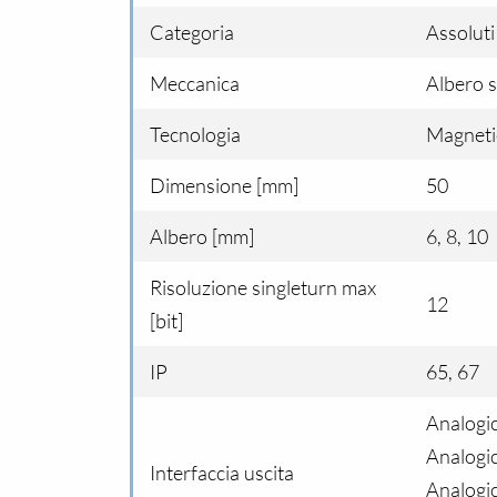
Categoria
Assolut
Meccanica
Albero 
Tecnologia
Magneti
Dimensione [mm]
50
Albero [mm]
6, 8, 10
Risoluzione singleturn max
12
[bit]
IP
65, 67
Analogic
Analogi
Interfaccia uscita
Analogi