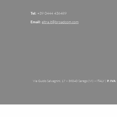
Tel:
+39 0444 436489
Email:
eltra.it@broadcom.com
Via Guido Salvagnini, 17 – 36040 Sarego (VI) – ITALY |
P. IVA