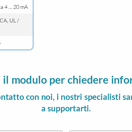
ca 4 … 20 mA
CA, UL /
5
 il modulo per chiedere info
ontatto con noi, i nostri specialisti s
a supportarti.