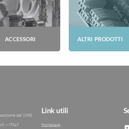
ACCESSORI
ALTRI PRODOTTI
Link utili
S
 posizione dal 1985
VI) – ITALY
Homepage