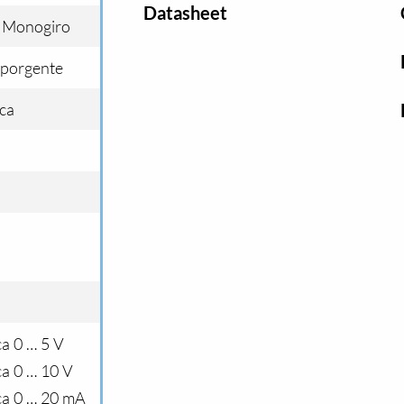
Datasheet
i Monogiro
sporgente
ca
a 0 … 5 V
ca 0 … 10 V
ca 0 … 20 mA