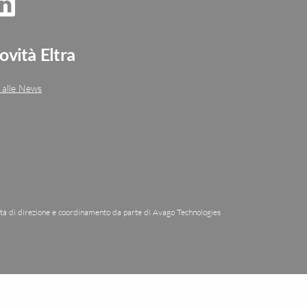
ovità Eltra
 alle News
ità di direzione e coordinamento da parte di Avago Technologies