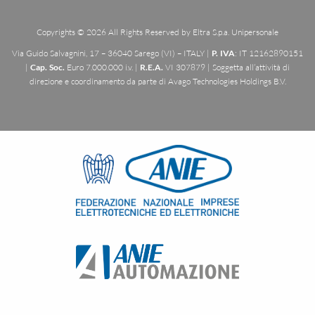
Copyrights © 2026 All Rights Reserved by Eltra S.p.a. Unipersonale
Via Guido Salvagnini, 17 – 36040 Sarego (VI) – ITALY |
P. IVA
: IT 12162890151
|
Cap. Soc.
Euro 7.000.000 i.v. |
R.E.A.
VI 307879 | Soggetta all’attività di
direzione e coordinamento da parte di Avago Technologies Holdings B.V.