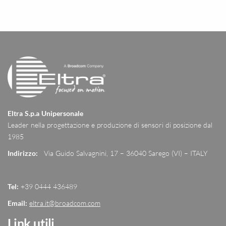
Eltra S.p.a Unipersonale
Leader nella progettazione e produzione di sensori di posizione dal
1985
Indirizzo:
Via Guido Salvagnini, 17 – 36040 Sarego (VI) – ITALY
Tel:
+39 0444 436489
Email:
eltra.it@broadcom.com
Link utili