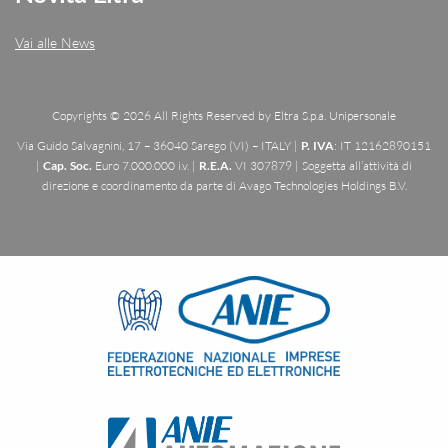
Vai alle News
Copyrights © 2026 All Rights Reserved by Eltra S.p.a. Unipersonale
Via Guido Salvagnini, 17 – 36040 Sarego (VI) – ITALY |
P. IVA
: IT 12162890151
|
Cap. Soc.
Euro 7.000.000 i.v. |
R.E.A.
VI 307879 | Soggetta all’attività di
direzione e coordinamento da parte di Avago Technologies Holdings B.V.