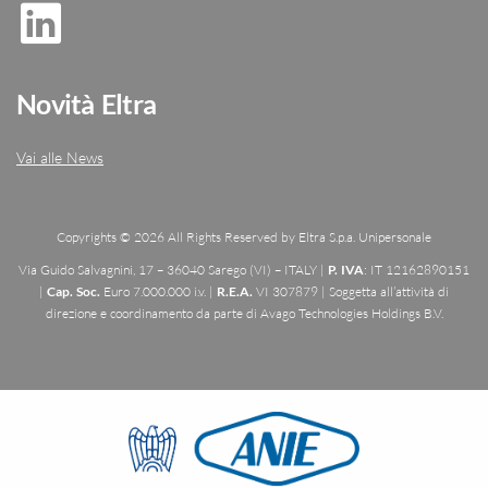
Novità Eltra
Vai alle News
Copyrights © 2026 All Rights Reserved by Eltra S.p.a. Unipersonale
Via Guido Salvagnini, 17 – 36040 Sarego (VI) – ITALY |
P. IVA
: IT 12162890151
|
Cap. Soc.
Euro 7.000.000 i.v. |
R.E.A.
VI 307879 | Soggetta all’attività di
direzione e coordinamento da parte di Avago Technologies Holdings B.V.