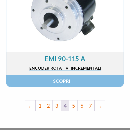
EMI 90-115 A
ENCODER ROTATIVI INCREMENTALI
SCOPRI
←
1
2
3
4
5
6
7
→