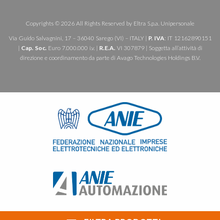
Copyrights © 2026 All Rights Reserved by Eltra S.p.a. Unipersonale
Via Guido Salvagnini, 17 – 36040 Sarego (VI) – ITALY |
P. IVA
: IT 12162890151
|
Cap. Soc.
Euro 7.000.000 i.v. |
R.E.A.
VI 307879 | Soggetta all’attività di
direzione e coordinamento da parte di Avago Technologies Holdings B.V.