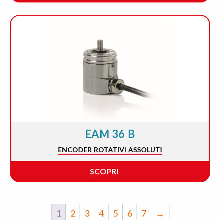
EAM 36 B
ENCODER ROTATIVI ASSOLUTI
SCOPRI
1
2
3
4
5
6
7
→